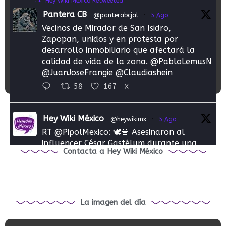
Hey Wiki México Retweeted
de
Pantera CB
@panterabcjal
·
5 Ago
Taxco
Vecinos de Mirador de San Isidro,
Zapopan, unidos y en protesta por
desarrollo inmobiliario que afectará la
Festival Internacional de Cine de
calidad de vida de la zona. @PabloLemusN
@JuanJoseFrangie @Claudiashein
Taxco
58
167
X
Hey Wiki México
@heywikimx
·
5 Ago
RT @PipolMexico: 🕊️🚨 Asesinaron al
influencer César Gastélum durante una
Contacta a Hey Wiki México
transmisión en vivo en Culiacán.
📍 La Fiscalía de Sinaloa ya inve…
1
X
La imagen del día
Hey Wiki México Retweeted